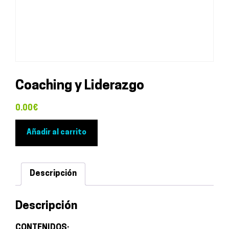
Coaching y Liderazgo
0.00
€
Coaching
Añadir al carrito
y
Liderazgo
cantidad
Descripción
Descripción
CONTENIDOS: