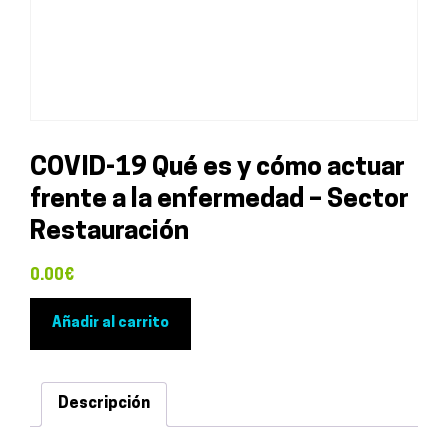
COVID-19 Qué es y cómo actuar
frente a la enfermedad – Sector
Restauración
0.00
€
COVID-
Añadir al carrito
19
Qué
es
Descripción
y
cómo