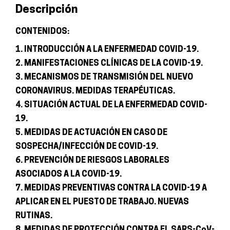
Descripción
actuar
frente
CONTENIDOS:
a
1. INTRODUCCIÓN A LA ENFERMEDAD COVID-19.
la
2. MANIFESTACIONES CLÍNICAS DE LA COVID-19.
enfermedad
3. MECANISMOS DE TRANSMISIÓN DEL NUEVO
-
CORONAVIRUS. MEDIDAS TERAPÉUTICAS.
Sector
4. SITUACIÓN ACTUAL DE LA ENFERMEDAD COVID-
Restauración
19.
cantidad
5. MEDIDAS DE ACTUACIÓN EN CASO DE
SOSPECHA/INFECCIÓN DE COVID-19.
6. PREVENCIÓN DE RIESGOS LABORALES
ASOCIADOS A LA COVID-19.
7. MEDIDAS PREVENTIVAS CONTRA LA COVID-19 A
APLICAR EN EL PUESTO DE TRABAJO. NUEVAS
RUTINAS.
8. MEDIDAS DE PROTECCIÓN CONTRA EL SARS-CoV-