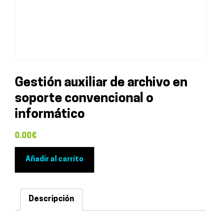
Gestión auxiliar de archivo en
soporte convencional o
informático
0.00
€
Gestión
Añadir al carrito
auxiliar
de
archivo
Descripción
en
soporte