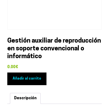
Gestión auxiliar de reproducción
en soporte convencional o
informático
0.00
€
Gestión
Añadir al carrito
auxiliar
de
reproducción
Descripción
en
soporte