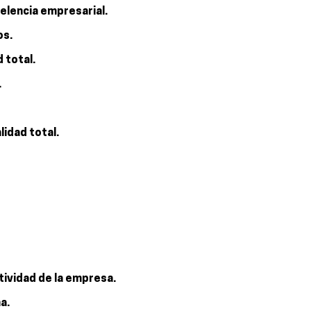
elencia empresarial.
os.
 total.
.
lidad total.
itividad de la empresa.
a.