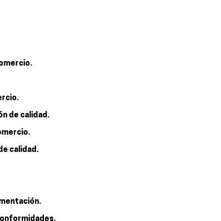
comercio.
ercio.
ón de calidad.
omercio.
de calidad.
umentación.
 conformidades.