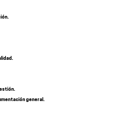
ión.
alidad.
estión.
cumentación general.