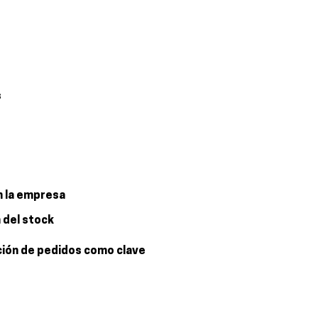
s
n la empresa
n del stock
ción de pedidos como clave