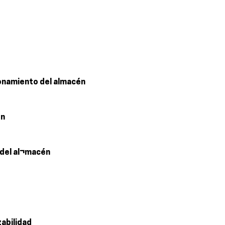
ionamiento del almacén
én
 del al¬macén
zabilidad