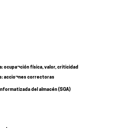
 ocupa¬ción física, valor, criticidad
os: accio¬nes correctoras
 informatizada del almacén (SGA)