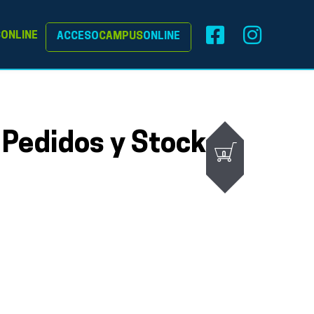
S
ONLINE
ACCESO
CAMPUS
ONLINE
 Pedidos y Stock
0