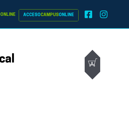
S
ONLINE
ACCESO
CAMPUS
ONLINE
cal
0