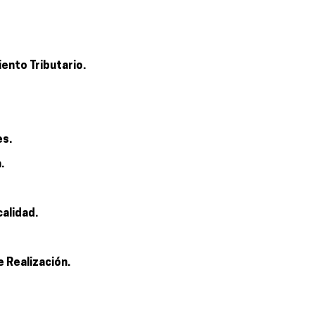
ento Tributario.
es.
.
calidad.
e Realización.