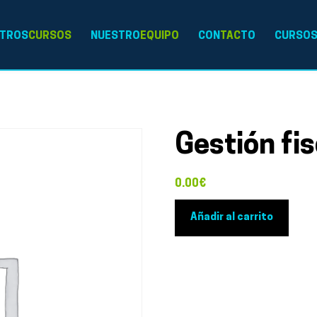
TROS
CURSOS
NUESTRO
EQUIPO
CON
TAC
TO
CURSO
Gestión fis
0.00
€
Gestión
Añadir al carrito
fiscal
cantidad