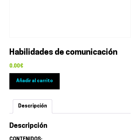
Habilidades de comunicación
0.00
€
Habilidades
Añadir al carrito
de
comunicación
cantidad
Descripción
Descripción
CONTENIDOS: