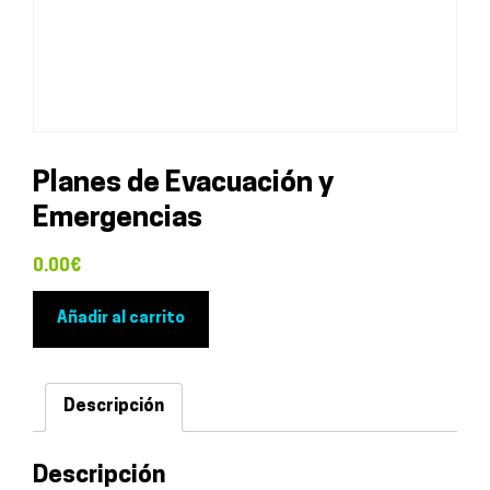
Planes de Evacuación y
Emergencias
0.00
€
Planes
Añadir al carrito
de
Evacuación
y
Descripción
Emergencias
cantidad
Descripción