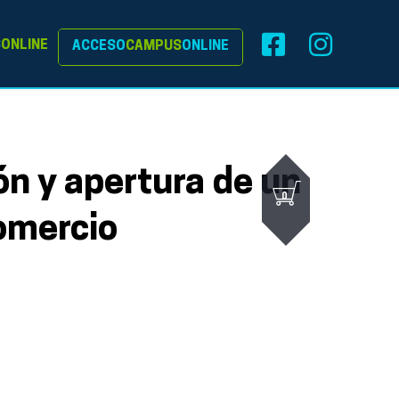
S
ONLINE
ACCESO
CAMPUS
ONLINE
ón y apertura de un
0
omercio