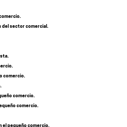
 comercio.
 del sector comercial.
ista.
ercio.
ño comercio.
.
equeño comercio.
 pequeño comercio.
n el pequeño comercio.