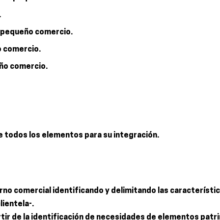
.
e pequeño comercio.
o comercio.
eño comercio.
e todos los elementos para su integración.
orno comercial identificando y delimitando las característi
lientela-.
rtir de la identificación de necesidades de elementos patri