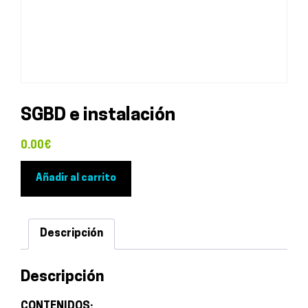
SGBD e instalación
0.00
€
SGBD
Añadir al carrito
e
instalación
cantidad
Descripción
Descripción
CONTENIDOS: