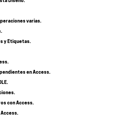
ista Diseño.
peraciones varias.
.
s y Etiquetas.
ess.
ependientes en Access.
OLE.
ciones.
ros con Access.
 Access.