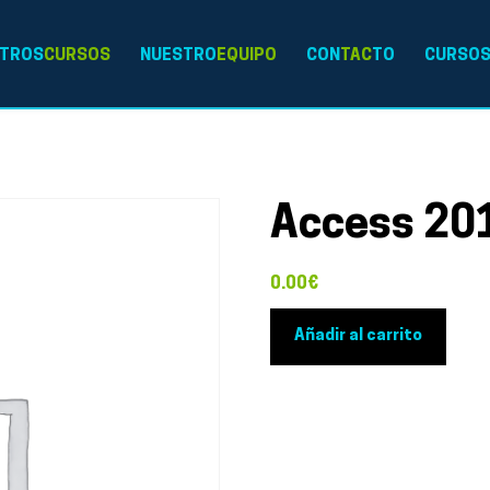
TROS
CURSOS
NUESTRO
EQUIPO
CON
TAC
TO
CURSO
Access 20
0.00
€
Access
Añadir al carrito
2016
avanzado
cantidad