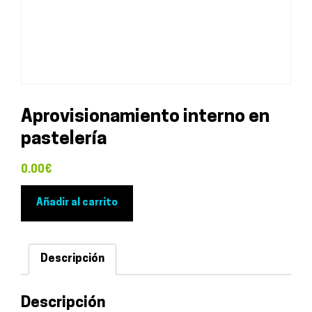
Aprovisionamiento interno en
pastelería
0.00
€
Aprovisionamiento
Añadir al carrito
interno
en
pastelería
Descripción
cantidad
Descripción