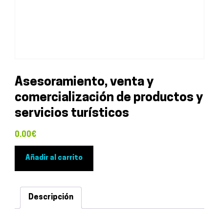
Asesoramiento, venta y
comercialización de productos y
servicios turísticos
0.00
€
Asesoramiento,
Añadir al carrito
venta
y
comercialización
Descripción
de
productos