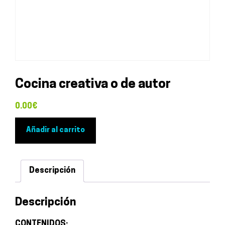
Cocina creativa o de autor
0.00
€
Cocina
Añadir al carrito
creativa
o
de
Descripción
autor
cantidad
Descripción
CONTENIDOS: