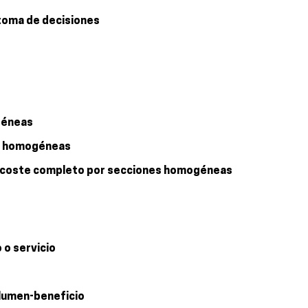
 toma de decisiones
géneas
es homogéneas
 de coste completo por secciones homogéneas
 o servicio
volumen-beneficio