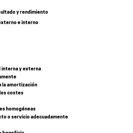
esultado y rendimiento
externo e interno
d interna y externa
tamente
 la amortización
los costes
ones homogéneas
ucto o servicio adecuadamente