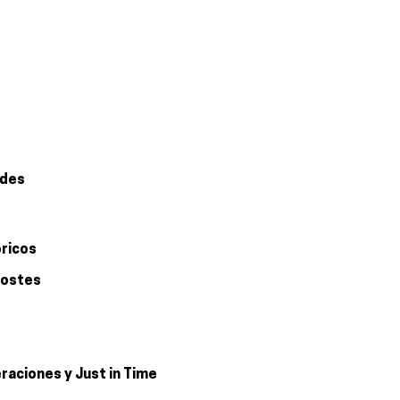
ades
óricos
costes
raciones y Just in Time