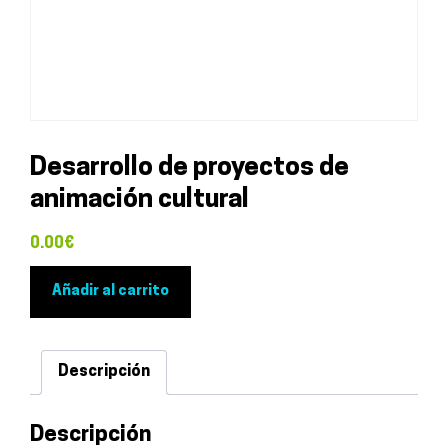
Desarrollo de proyectos de
animación cultural
0.00
€
Desarrollo
Añadir al carrito
de
proyectos
de
Descripción
animación
cultural
Descripción
cantidad