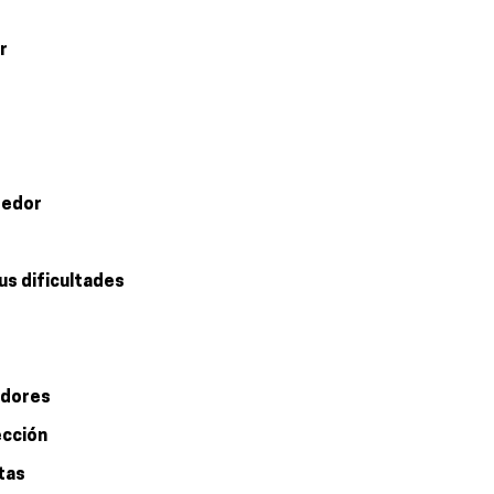
r
dedor
sus dificultades
edores
ección
tas