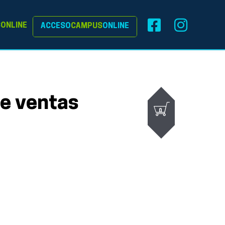
S
ONLINE
ACCESO
CAMPUS
ONLINE
de ventas
0