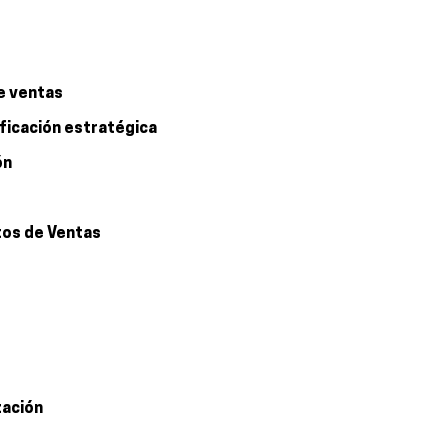
de ventas
ificación estratégica
ón
tos de Ventas
zación