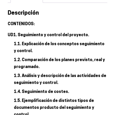
implantación
de
Descripción
infraestructuras
de
CONTENIDOS:
redes
UD1. Seguimiento y control del proyecto.
telemáticas
cantidad
1.1. Explicación de los conceptos seguimiento
y control.
1.2. Comparación de los planes previsto, real y
programado.
1.3. Análisis y descripción de las actividades de
seguimiento y control.
1.4. Seguimiento de costes.
1.5. Ejemplificación de distintos tipos de
documentos producto del seguimiento y
control.