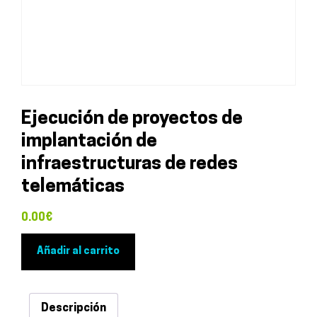
Ejecución de proyectos de
implantación de
infraestructuras de redes
telemáticas
0.00
€
Ejecución
Añadir al carrito
de
proyectos
de
Descripción