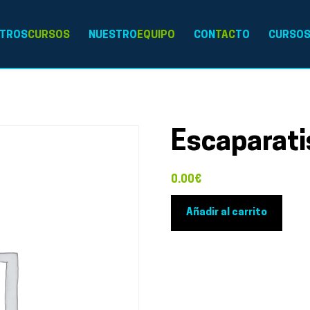
TROS
CURSOS
NUESTRO
EQUIPO
CON
TAC
TO
CURSO
Escaparati
0.00
€
Escaparatismo
Añadir al carrito
comercial
cantidad