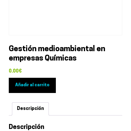
Gestión medioambiental en
empresas Químicas
0.00
€
Gestión
Añadir al carrito
medioambiental
en
empresas
Descripción
Químicas
cantidad
Descripción