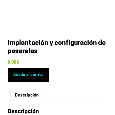
Implantación y configuración de
pasarelas
0.00
€
Implantación
Añadir al carrito
y
configuración
de
Descripción
pasarelas
cantidad
Descripción