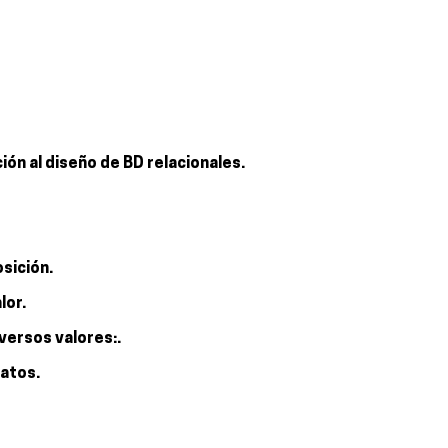
ción al diseño de BD relacionales.
sición.
lor.
versos valores:.
datos.