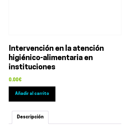
Intervención en la atención
higiénico-alimentaria en
instituciones
0.00
€
Intervención
Añadir al carrito
en
la
atención
Descripción
higiénico-
alimentaria