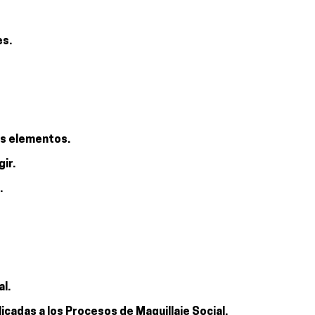
es.
sus elementos.
ir.
.
al.
licadas a los Procesos de Maquillaje Social.