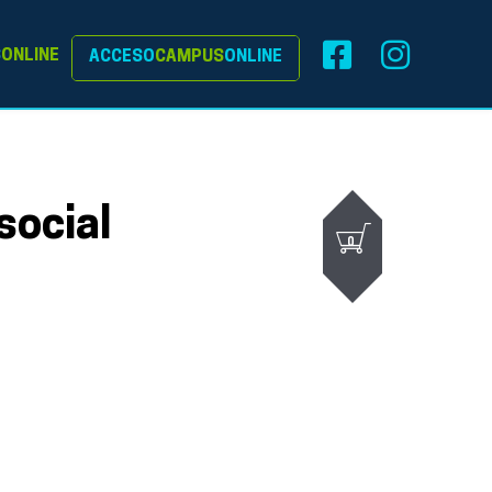
S
ONLINE
ACCESO
CAMPUS
ONLINE
social
0