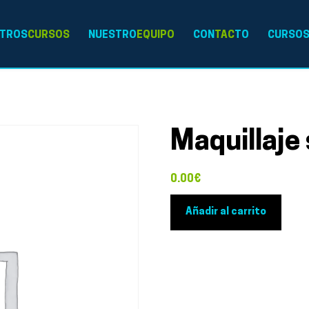
TROS
CURSOS
NUESTRO
EQUIPO
CON
TAC
TO
CURSO
Maquillaje 
0.00
€
Maquillaje
Añadir al carrito
social
cantidad