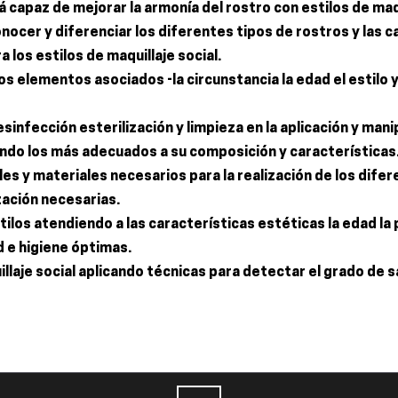
á capaz de mejorar la armonía del rostro con estilos de maqu
ocer y diferenciar los diferentes tipos de rostros y las c
los estilos de maquillaje social.
otros elementos asociados -la circunstancia la edad el estilo 
sinfección esterilización y limpieza en la aplicación y man
ando los más adecuados a su composición y características
es y materiales necesarios para la realización de los difere
zación necesarias.
tilos atendiendo a las características estéticas la edad la
d e higiene óptimas.
llaje social aplicando técnicas para detectar el grado de sa