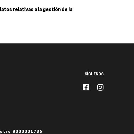
tos relativas a la gestión de la
SÍGUENOS
istro 8000001736