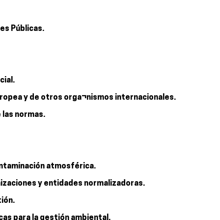
es Públicas.
cial.
Europea y de otros orga¬nismos internacionales.
e las normas.
ontaminación atmosférica.
nizaciones y entidades normalizadoras.
ión.
cas para la gestión ambiental.