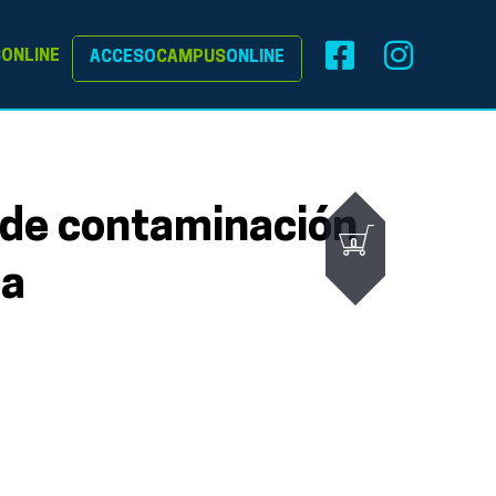
S
ONLINE
ACCESO
CAMPUS
ONLINE
 de contaminación
0
ca