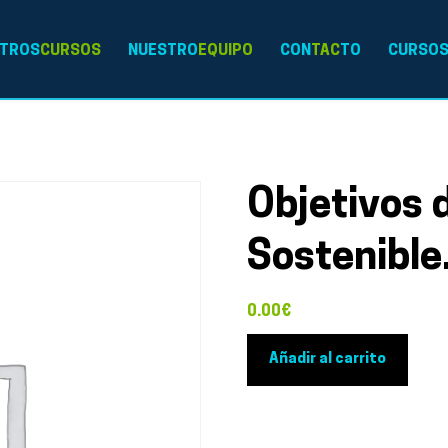
TROS
CURSOS
NUESTRO
EQUIPO
CON
TAC
TO
CURSO
Objetivos 
Sostenible
0.00
€
Objetivos
Añadir al carrito
de
Desarrollo
Sostenible.