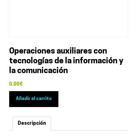
Operaciones auxiliares con
tecnologías de la información y
la comunicación
0.00
€
Operaciones
Añadir al carrito
auxiliares
con
tecnologías
Descripción
de
la