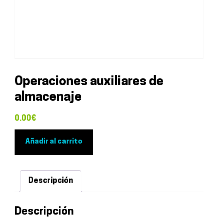
Operaciones auxiliares de
almacenaje
0.00
€
Operaciones
Añadir al carrito
auxiliares
de
almacenaje
Descripción
cantidad
Descripción