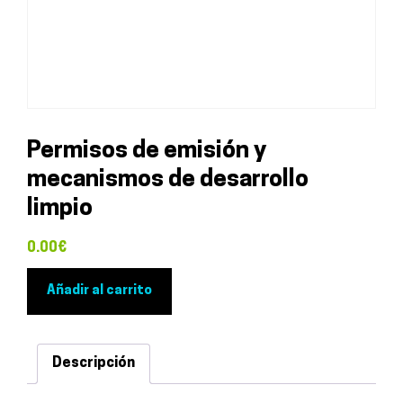
Permisos de emisión y
mecanismos de desarrollo
limpio
0.00
€
Permisos
Añadir al carrito
de
emisión
y
Descripción
mecanismos
de