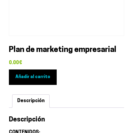
Plan de marketing empresarial
0.00
€
Plan
Añadir al carrito
de
marketing
empresarial
Descripción
cantidad
Descripción
CONTENIDOS: