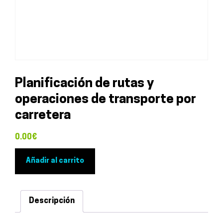
Planificación de rutas y
operaciones de transporte por
carretera
0.00
€
Planificación
Añadir al carrito
de
rutas
y
Descripción
operaciones
de