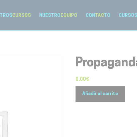
TROS
CURSOS
NUESTRO
EQUIPO
CON
TAC
TO
CURSO
Propaganda
0.00
€
Propaganda
Añadir al carrito
Clásica
cantidad