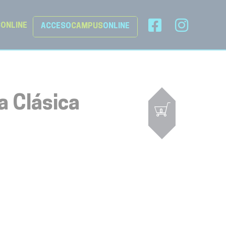
S
ONLINE
ACCESO
CAMPUS
ONLINE
 Clásica
0