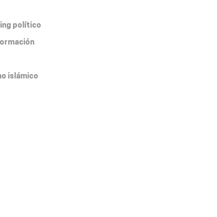
ing político
nformación
mo islámico