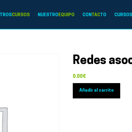
TROS
CURSOS
NUESTRO
EQUIPO
CON
TAC
TO
CURSO
Redes asoc
0.00
€
Redes
Añadir al carrito
asociativas
culturales
cantidad