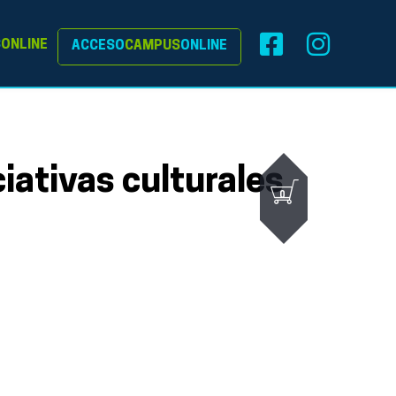
S
ONLINE
ACCESO
CAMPUS
ONLINE
iativas culturales
0