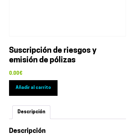
Suscripción de riesgos y
emisión de pólizas
0.00
€
Suscripción
Añadir al carrito
de
riesgos
y
Descripción
emisión
de
Descripción
pólizas