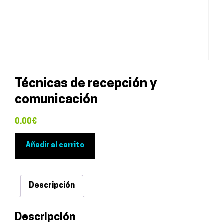
Técnicas de recepción y
comunicación
0.00
€
Técnicas
Añadir al carrito
de
recepción
y
Descripción
comunicación
cantidad
Descripción