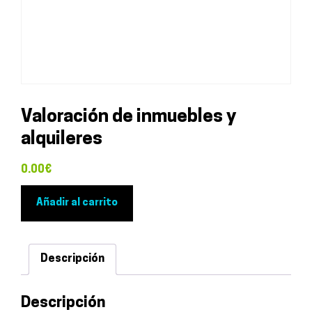
Valoración de inmuebles y
alquileres
0.00
€
Valoración
Añadir al carrito
de
inmuebles
y
Descripción
alquileres
cantidad
Descripción