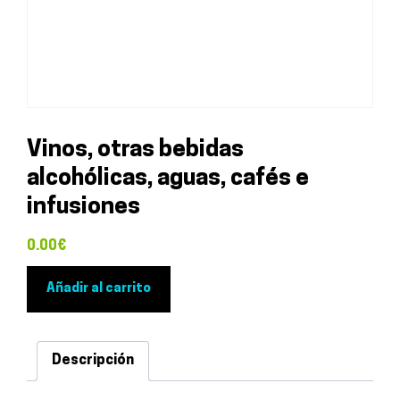
Vinos, otras bebidas
alcohólicas, aguas, cafés e
infusiones
0.00
€
Vinos,
Añadir al carrito
otras
bebidas
alcohólicas,
Descripción
aguas,
cafés