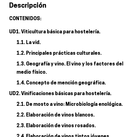
Descripción
e
infusiones
CONTENIDOS:
cantidad
UD1. Viticultura básica para hostelería.
1.1. La vid.
1.2. Principales prácticas culturales.
1.3. Geografía y vino. El vino y los factores del
medio físico.
1.4. Concepto de mención geográfica.
UD2. Vinificaciones básicas para hostelería.
2.1. De mosto a vino: Microbiología enológica.
2.2. Elaboración de vinos blancos.
2.3. Elaboración de vinos rosados.
2.4. Elaboración de vinos tintos jóvenes.