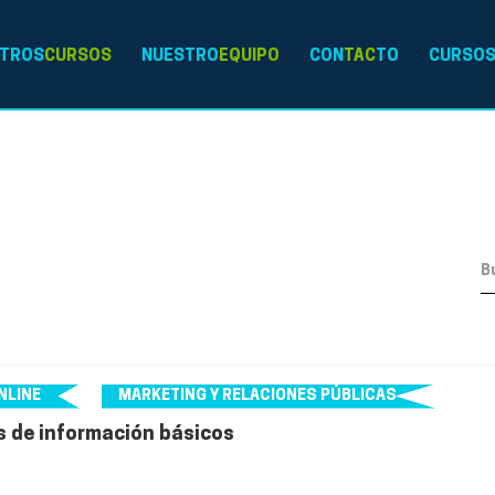
TROS
CURSOS
NUESTRO
EQUIPO
CON
TAC
TO
CURSO
NLINE
MARKETING Y RELACIONES PÚBLICAS
s de información básicos