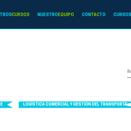
TROS
CURSOS
NUESTRO
EQUIPO
CON
TAC
TO
CURSO
NE
LOGÍSTICA COMERCIAL Y GESTIÓN DEL TRANSPORTE