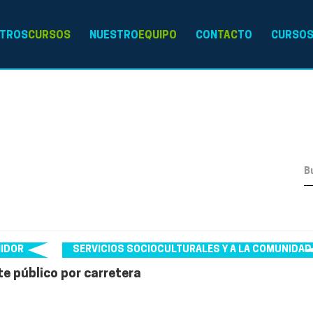
TROS
CURSOS
NUESTRO
EQUIPO
CON
TAC
TO
CURSO
MIDOR
SERVICIOS SOCIOCULTURALES Y A LA COMUNIDAD
te público por carretera