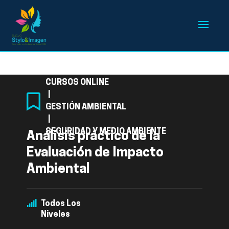
Categoría
CURSOS ONLINE
|
GESTIÓN AMBIENTAL
|
SEGURIDAD Y MEDIO AMBIENTE
Análisis práctico de la
Evaluación de Impacto
Ambiental
Todos Los
Niveles