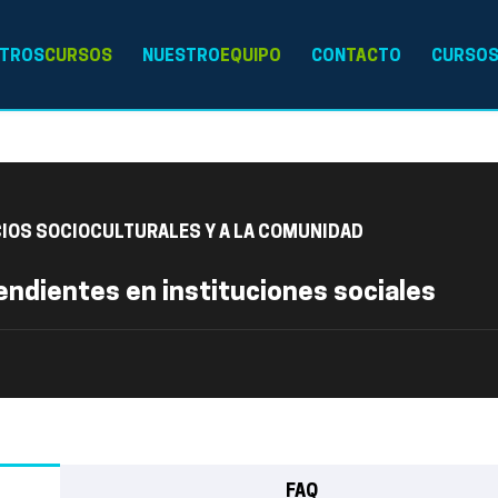
TROS
CURSOS
NUESTRO
EQUIPO
CON
TAC
TO
CURSO
CIOS SOCIOCULTURALES Y A LA COMUNIDAD
endientes en instituciones sociales
FAQ