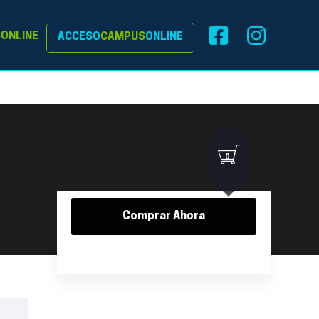
S
ONLINE
ACCESO
CAMPUS
ONLINE
0
Comprar Ahora