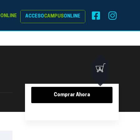
S
ONLINE
ACCESO
CAMPUS
ONLINE
0
Comprar Ahora