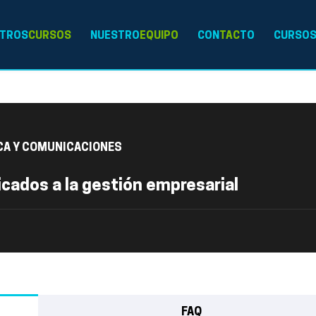
TROS
CURSOS
NUESTRO
EQUIPO
CON
TAC
TO
CURSO
CA Y COMUNICACIONES
icados a la gestión empresarial
FAQ