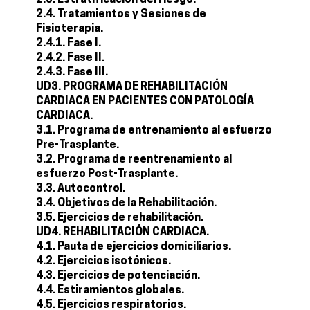
2.3. Estratificación del riesgo.
2.4. Tratamientos y Sesiones de
Fisioterapia.
2.4.1. Fase I.
2.4.2. Fase II.
2.4.3. Fase III.
UD3. PROGRAMA DE REHABILITACIÓN
CARDIACA EN PACIENTES CON PATOLOGÍA
CARDIACA.
3.1. Programa de entrenamiento al esfuerzo
Pre-Trasplante.
3.2. Programa de reentrenamiento al
esfuerzo Post-Trasplante.
3.3. Autocontrol.
3.4. Objetivos de la Rehabilitación.
3.5. Ejercicios de rehabilitación.
UD4. REHABILITACIÓN CARDIACA.
4.1. Pauta de ejercicios domiciliarios.
4.2. Ejercicios isotónicos.
4.3. Ejercicios de potenciación.
4.4. Estiramientos globales.
4.5. Ejercicios respiratorios.