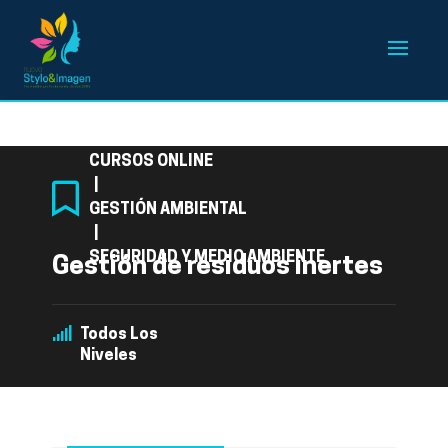
Categoría
CURSOS ONLINE
|
GESTIÓN AMBIENTAL
|
SEGURIDAD Y MEDIO AMBIENTE
Gestión de residuos inertes
Todos Los
Niveles