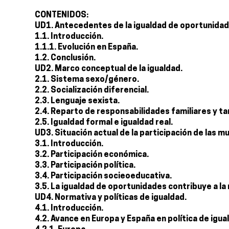
CONTENIDOS:
UD1. Antecedentes de la igualdad de oportunidad
1.1. Introducción.
1.1.1. Evolución en España.
1.2. Conclusión.
UD2. Marco conceptual de la igualdad.
2.1. Sistema sexo/género.
2.2. Socialización diferencial.
2.3. Lenguaje sexista.
2.4. Reparto de responsabilidades familiares y t
2.5. Igualdad formal e igualdad real.
UD3. Situación actual de la participación de las m
3.1. Introducción.
3.2. Participación económica.
3.3. Participación política.
3.4. Participación socieoeducativa.
3.5. La igualdad de oportunidades contribuye a la
UD4. Normativa y políticas de igualdad.
4.1. Introducción.
4.2. Avance en Europa y España en política de igua