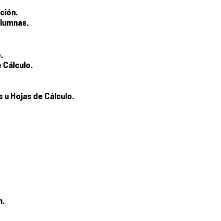
ción.
olumnas.
.
 Cálculo.
s u Hojas de Cálculo.
n.