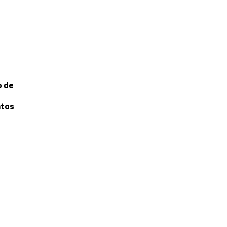
o de
ntos