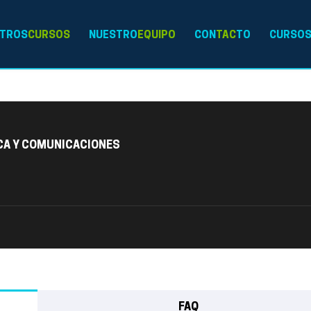
TROS
CURSOS
NUESTRO
EQUIPO
CON
TAC
TO
CURSO
CA Y COMUNICACIONES
FAQ