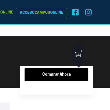
S
ONLINE
ACCESO
CAMPUS
ONLINE
0
Comprar Ahora