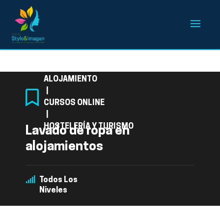
Categoría
ALOJAMIENTO
|
CURSOS ONLINE
|
HOSTELERÍA Y TURISMO
Lavado de ropa en
alojamientos
Todos Los
Niveles