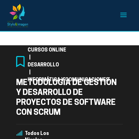
Categoría
CURSOS ONLINE
|
DESARROLLO
|
INFORMÁTICA Y COMUNICACIONES
METODOLOGÍA DE GESTIÓN
Y DESARROLLO DE
PROYECTOS DE SOFTWARE
CON SCRUM
Todos Los